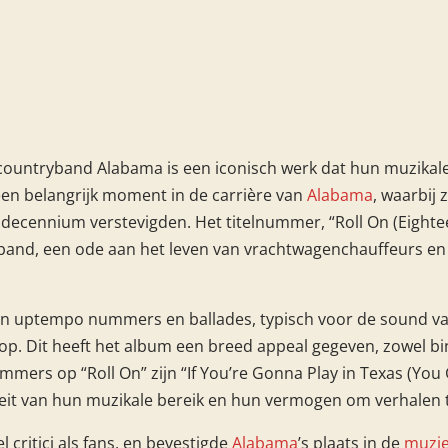
ountryband Alabama is een iconisch werk dat hun muzikale i
een belangrijk moment in de carrière van
Alabama
, waarbij 
ecennium verstevigden. Het titelnummer, “Roll On (Eightee
and, een ode aan het leven van vrachtwagenchauffeurs en 
an uptempo nummers en ballades, typisch voor de sound va
p. Dit heeft het album een breed appeal gegeven, zowel bin
mers op “Roll On” zijn “If You’re Gonna Play in Texas (You 
teit van hun muzikale bereik en hun vermogen om verhalen t
critici als fans, en bevestigde
Alabama
’s plaats in de
muzie