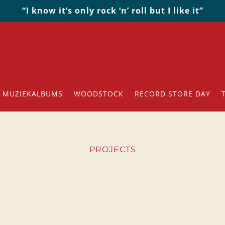
“I know it’s only rock ‘n’ roll but I like it”
MUZIEKALBUMS
WOODSTOCK
RECORD STORE DAY
PROJECTS
Vinyl albums