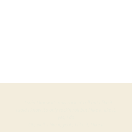
Martin
Hoe je Vinylcollectie te verzorgen? Goed voor je
vinylcollectie...
… I said I know it’s only rock ‘n’ roll but I like it
I said I know it’s only rock’n roll but I like it, like it,
yes, I do
Oh, well, I like it, yeah, I like it, I like it