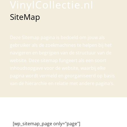
VinylCollectie.nl
SiteMap
Deze Sitemap pagina is bedoeld om jouw als
gebruiker als de zoekmachines te helpen bij het
navigeren en begrijpen van de structuur van de
website. Deze sitemap fungeert als een soort
inhoudsopgave voor de website, waarbij elke
pagina wordt vermeld en georganiseerd op basis
van de hiërarchie en relatie met andere pagina’s.
[wp_sitemap_page only="page"]