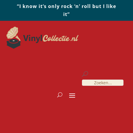
“I know it’s only rock ‘n’ roll but I like
it”