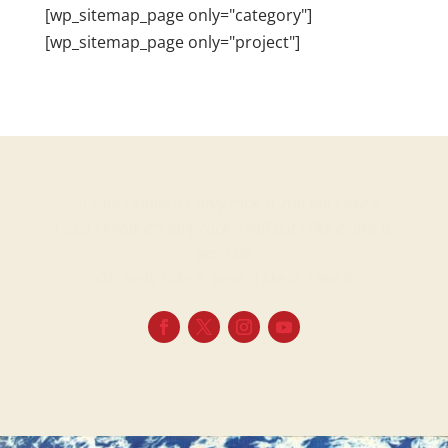
[wp_sitemap_page only="category"]
[wp_sitemap_page only="project"]
… I said I know it’s only rock ‘n’ roll but I like it
I said I know it’s only rock’n roll but I like it, like it,
yes, I do
Oh, well, I like it, yeah, I like it, I like it