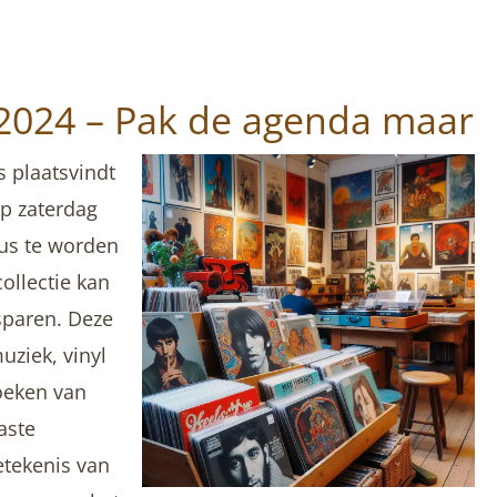
2024 – Pak de agenda maar
s plaatsvindt
op zaterdag
eus te worden
ollectie kan
sparen. Deze
uziek, vinyl
oeken van
aste
etekenis van