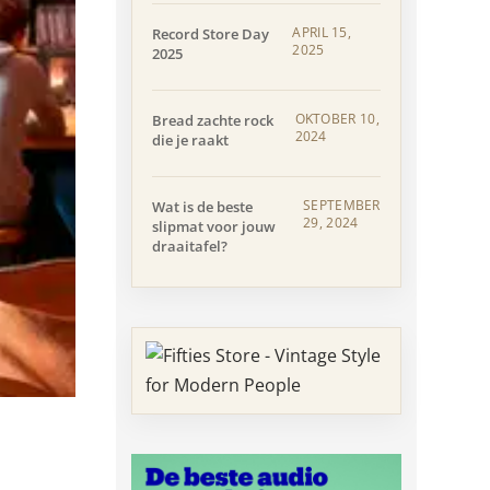
APRIL 15,
Record Store Day
2025
2025
OKTOBER 10,
Bread zachte rock
2024
die je raakt
SEPTEMBER
Wat is de beste
29, 2024
slipmat voor jouw
draaitafel?