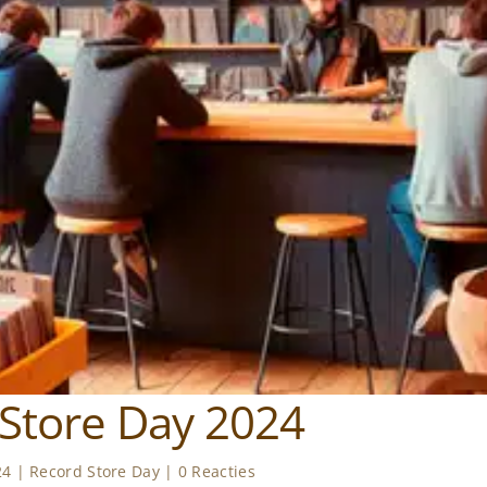
Store Day 2024
24
|
Record Store Day
|
0 Reacties