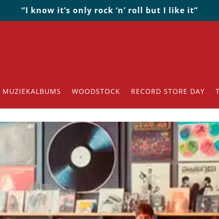
“I know it’s only rock ‘n’ roll but I like it”
MUZIEKALBUMS
WOODSTOCK
RECORD STORE DAY