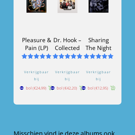
Pleasure &
Dr. Hook –
Sharing
Pain (LP)
Collected
The Night
Verkrijgbaar
Verkrijgbaar
Verkrijgbaar
bij
bij
bij
bol
(€24,99)
bol
(€42,20)
bol
(€12,95)
Misschien vind je deze albums ook