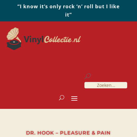
“I know it’s only rock ‘n’ roll but I like
it”
DR. HOOK – PLEASURE & PAIN