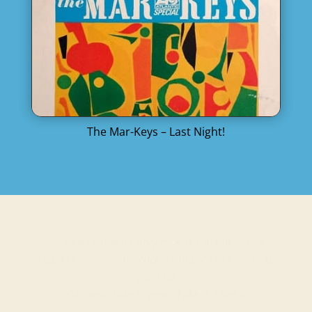
The Mar-Keys – Last Night!
… I said I know it’s only rock ‘n’ roll but I like it
I said I know it’s only rock’n roll but I like it, like it,
yes, I do
Oh, well, I like it, yeah, I like it, I like it